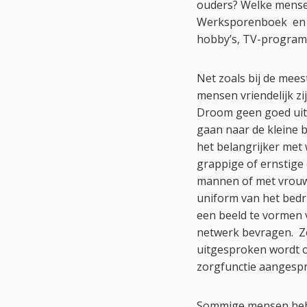
ouders? Welke mensen
Werksporenboek en de
hobby’s, TV-program
Net zoals bij de mee
mensen vriendelijk zi
Droom geen goed uit
gaan naar de kleine b
het belangrijker met 
grappige of ernstige c
mannen of met vrouwen
uniform van het bedr
een beeld te vormen v
netwerk bevragen. Zo
uitgesproken wordt of
zorgfunctie aangespr
Sommige mensen hebb