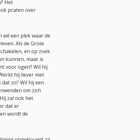
n? Het
ook praten over
 wil een plek waar de
eleven. Als de Grote
chakelen, en op zoek
hun kunnen, maar is
nt voor ogen? Wil hij
Werkt hij liever met
dat zo? Wil hij een
aanwenden om zich
Hij zal ook het
r dat er
ken wordt de
iging opgebouwd: zij