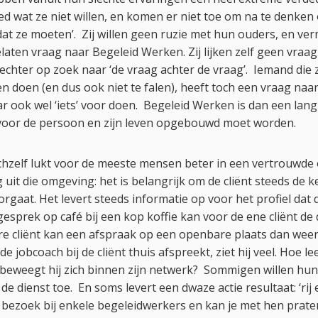
d wat ze niet willen, en komen er niet toe om na te denken 
dat ze moeten’. Zij willen geen ruzie met hun ouders, en ver
aten vraag naar Begeleid Werken. Zij lijken zelf geen vraa
chter op zoek naar ‘de vraag achter de vraag’. Iemand die 
len doen (en dus ook niet te falen), heeft toch een vraag na
aar ook wel ‘iets’ voor doen. Begeleid Werken is dan een la
 voor de persoon en zijn leven opgebouwd moet worden.
zichzelf lukt voor de meeste mensen beter in een vertrouwd
uit die omgeving: het is belangrijk om de cliënt steeds de 
gaat. Het levert steeds informatie op voor het profiel dat d
sprek op café bij een kop koffie kan voor de ene cliënt de 
re cliënt kan een afspraak op een openbare plaats dan weer
jobcoach bij de cliënt thuis afspreekt, ziet hij veel. Hoe leef
 beweegt hij zich binnen zijn netwerk? Sommigen willen hu
de dienst toe. En soms levert een dwaze actie resultaat: ‘rij
bezoek bij enkele begeleidwerkers en kan je met hen praten