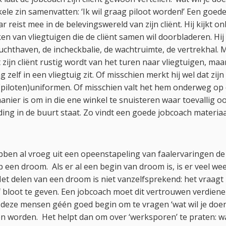
ele zin samenvatten: ‘Ik wil graag piloot worden!’ Een goede
 reist mee in de belevingswereld van zijn cliënt. Hij kijkt 
en van vliegtuigen die de cliënt samen wil doorbladeren. Hij
chthaven, de incheckbalie, de wachtruimte, de vertrekhal. M
zijn cliënt rustig wordt van het turen naar vliegtuigen, maar 
 zelf in een vliegtuig zit. Of misschien merkt hij wel dat zij
(piloten)uniformen. Of misschien valt het hem onderweg op 
anier is om in die ene winkel te snuisteren waar toevallig
ding in de buurt staat. Zo vindt een goede jobcoach materi
n al vroeg uit een opeenstapeling van faalervaringen de l
een droom. Als er al een begin van droom is, is er veel we
et delen van een droom is niet vanzelfsprekend: het vraagt
f bloot te geven. Een jobcoach moet dit vertrouwen verdiene
 deze mensen géén goed begin om te vragen ‘wat wil je doen
worden. Het helpt dan om over ‘werksporen’ te praten: wa