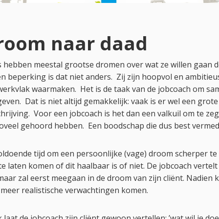
droom naar daad
s hebben meestal grootse dromen over wat ze willen gaan d
n beperking is dat niet anders. Zij zijn hoopvol en ambitie
 werkvlak waarmaken. Het is de taak van de jobcoach om sa
ven. Dat is niet altijd gemakkelijk: vaak is er wel een gro
chrijving. Voor een jobcoach is het dan een valkuil om te zegg
zoveel gehoord hebben. Een boodschap die dus best vermed
ldoende tijd om een persoonlijke (vage) droom scherper te 
 te laten komen of dit haalbaar is of niet. De jobcoach vertelt
, maar zal eerst meegaan in de droom van zijn cliënt. Nadie
t meer realistische verwachtingen komen.
laat de jobcoach zijn cliënt gewoon vertellen: ’wat wil je doe