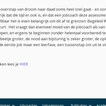
de overstap van droom naar daad soms heel snel gaat - en som
rijk dat die tijd er ook is, en dat een jobcoach deze assessm
aar het is even belangrijk om dit af te grenzen: Begeleid 
eurt. Het vraagt dan evenveel moed van de jobcoach als van
ppen, en ergens te beginnen zonder helemaal voorbereid te
beetje groter, de nood aan bijsturing is zeker groter, de ople
de eerste job maar een leerfase, een tussenstap om uit te 
ken lees je
HIER
Werken
Jobcoaches
Getuigenissen
Publicaties
Acad