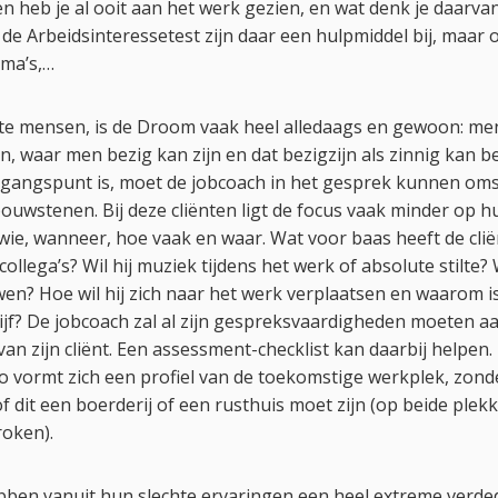
 heb je al ooit aan het werk gezien, en wat denk je daarva
 Arbeidsinteressetest zijn daar een hulpmiddel bij, maar 
ma’s,…
ste mensen, is de Droom vaak heel alledaags en gewoon: men
jn, waar men bezig kan zijn en dat bezigzijn als zinnig kan b
gangspunt is, moet de jobcoach in het gesprek kunnen oms
ouwstenen. Bij deze cliënten ligt de focus vaak minder op 
wie, wanneer, hoe vaak en waar. Wat voor baas heeft de clië
ollega’s? Wil hij muziek tijdens het werk of absolute stilte? 
? Hoe wil hij zich naar het werk verplaatsen en waarom is 
ijf? De jobcoach zal al zijn gespreksvaardigheden moeten 
an zijn cliënt. Een assessment-checklist kan daarbij helpen. 
 vormt zich een profiel van de toekomstige werkplek, zonde
 dit een boerderij of een rusthuis moet zijn (op beide plek
oken).
en vanuit hun slechte ervaringen een heel extreme verded