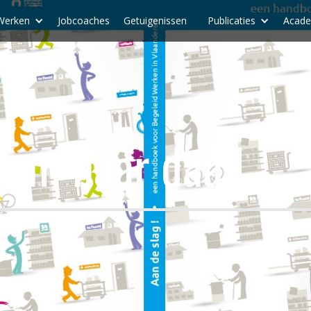
Werken
Jobcoaches
Getuigenissen
Publicaties
Acad
oom naar daad