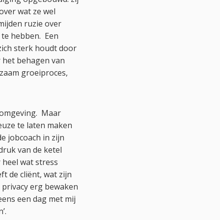
over wat ze wel
mijden ruzie over
g te hebben. Een
zich sterk houdt door
ar het behagen van
ngzaam groeiproces,
e omgeving. Maar
keuze te laten maken
e jobcoach in zijn
druk van de ketel
 heel wat stress
t de cliënt, wat zijn
n privacy erg bewaken
 eens een dag met mij
’.