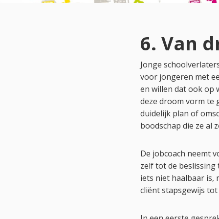
6. Van 
Jonge schoolverlater
voor jongeren met ee
en willen dat ook op
deze droom vorm te ge
duidelijk plan of oms
boodschap die ze al 
De jobcoach neemt vo
zelf tot de beslissing
iets niet haalbaar is
cliënt stapsgewijs to
In een eerste gesprek 