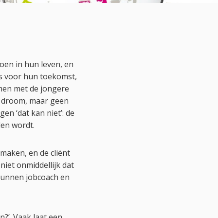
oen in hun leven, en
us voor hun toekomst,
men met de jongere
te droom, maar geen
en ‘dat kan niet’: de
en wordt.
maken, en de cliënt
 niet onmiddellijk dat
n kunnen jobcoach en
n?’. Vaak laat een