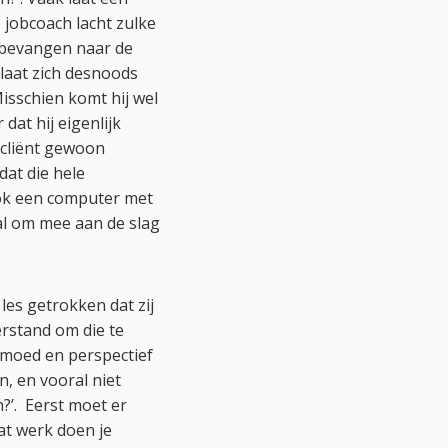
 jobcoach lacht zulke
onbevangen naar de
 laat zich desnoods
isschien komt hij wel
dat hij eigenlijk
n cliënt gewoon
dat die hele
 ook een computer met
aal om mee aan de slag
es getrokken dat zij
erstand om die te
 moed en perspectief
n, en vooral niet
?’. Eerst moet er
t werk doen je