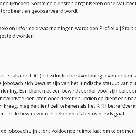
gelijkheden. Sommige diensten organiseren observatieweke
uitprobeert en geobserveerd wordt.
ele en informele waarnemingen wordt een Profiel bij Start
jgesteld worden.
, zoals een IDO (individuele dienstverleningsovereenkom
jobcoach zich bewust zijn van het juridische statuut van zijn
rlening. Een cliënt met een bewindvoerder voor zijn persoo
ewindvoerder laten ondertekenen. Indien de cliënt een bew
reeg, mag de cliënt zelf tekenen als het RTH betreft(vermit
r moet de bewindvoerder tekenen als het over PVB gaat.
at de jobcoach zijn cliënt voldoende ruimte laat om te drome