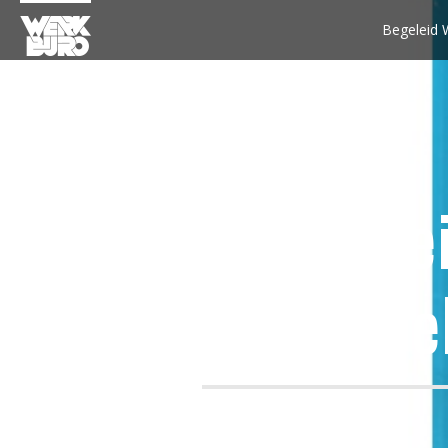
Begeleid 
4. Begele
methodie