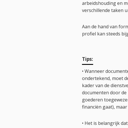
arbeidshouding en mo
verschillende taken 
Aan de hand van form
profiel kan steeds bi
Tips:
• Wanneer documenten
ondertekend, moet de 
kader van de dienstve
documenten door de b
goederen toegewezen k
financiën gaat), maa
• Het is belangrijk d