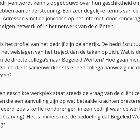
edrijven wordt kennis opgebouwd over hun geschiktheid om
ebben aan ondersteuning. Een zeer degelijke kennis van de
jk. Adressen vindt de jobcoach op het internet, door rondvrag
t eigen netwerk of in het netwerk van de cliënten.
 het profiel van het bedrijf zijn belangrijk. De bedrijfscultu
r het welslagen van het traject dan de taken op zich. Wat is d
n de directe collega’s naar Begeleid Werken? Hoe gaan me
al de cliënt samenwerken? Is er een collega aanwezig die d
nemen?
en geschikte werkplek staat steeds de vraag van de cliënt ce
en die een aanvulling zijn op wat betaalde krachten preste
reëerd, zoals koffie rondbrengen in een bedrijf waar de we
jobcarving). Het is immers niet de bedoeling dat Begeleid 
gt.