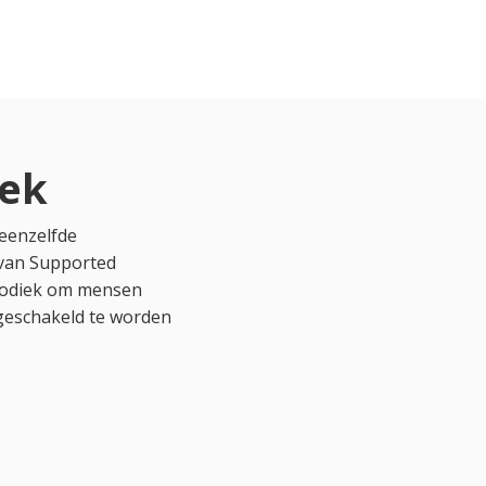
iek
 eenzelfde
 van Supported
thodiek om mensen
geschakeld te worden