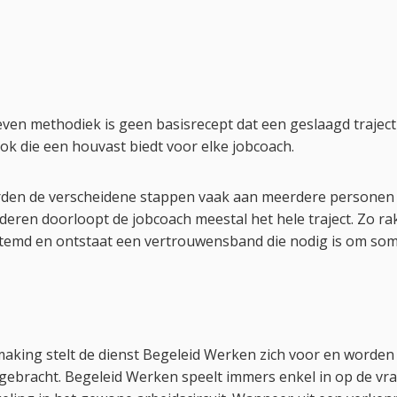
ven methodiek is geen basisrecept dat een geslaagd traject
ok die een houvast biedt voor elke jobcoach.
rden de verscheidene stappen vaak aan meerdere personen 
eren doorloopt de jobcoach meestal het hele traject. Zo ra
temd en ontstaat een vertrouwensband die nodig is om soms
making stelt de dienst Begeleid Werken zich voor en worde
t gebracht. Begeleid Werken speelt immers enkel in op de vr