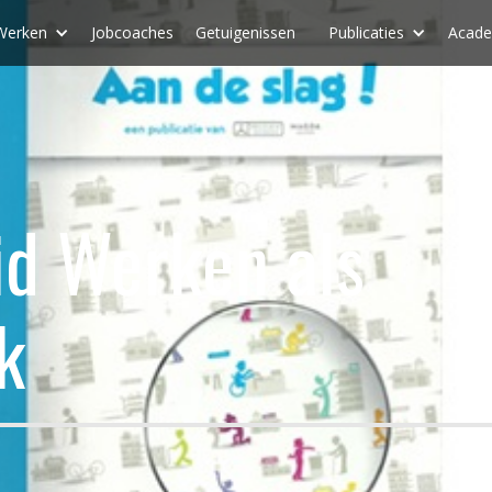
Werken
Jobcoaches
Getuigenissen
Publicaties
Acad
id Werken als
k