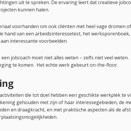
htingen uit te spreken. De ervaring leert dat creatieve jobc
rojecten kunnen halen.
teriaal voorhanden om ook cliënten met heel vage dromen o
de hand van een arbeidsinteressetest, het werksporenboek,
s aan interessante voorbeelden.
 een jobcoach moet niet alles weten – zelfs niet veel weten. 
eging te komen. Het echte werk gebeurt on-the-floor.
ding
activiteiten die tot doel hebben een geschikte werkplek te v
rekening gehouden met zijn of haar interessegebieden, de me
den en draagkracht, en met praktische aspecten als de afs
rplaatsingsmogelijkheden.