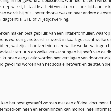
eling in het gewone arbeidscircuit. Wanneer uit een verken
n groep werkt, betaalde arbeid wenst (en die ook lijkt aan te
, dan wordt hij of zij beter doorverwezen naar andere dienst
, dagcentra, GTB of vrijetijdswerking.
rken maken best gebruik van een intakeformulier, waarop
vens worden genoteerd. Er wordt in kaart gebracht welke o
hebben, wat zijn schoolverleden is en welke werkervaringen hi
ociaal statuut is en welke verwachtingen hij heeft van de di
s kunnen aangevuld worden met verslagen van doorverwijze
eld gevormd worden van het sociale netwerk en de steun die
 kan het best gestaafd worden met een officieel document. 
tegemoetkomingen en erkenningen kan mondelinge informati