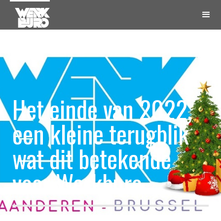
Het einde van 2022,
een kleine terugblik
wat dit betekende
voor Werkburo