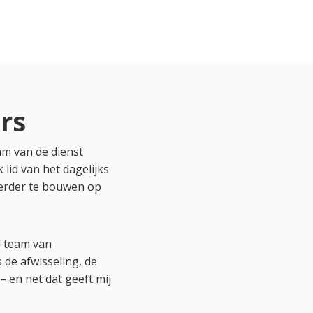
rs
am van de dienst
id van het dagelijks
verder te bouwen op
l team van
 de afwisseling, de
– en net dat geeft mij