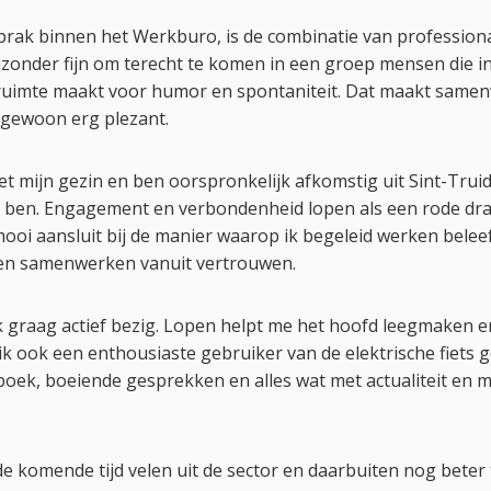
rak binnen het Werkburo, is de combinatie van professiona
 bijzonder fijn om terecht te komen in een groep mensen die i
k ruimte maakt voor humor en spontaniteit. Dat maakt samen
 gewoon erg plezant.
t mijn gezin en ben oorspronkelijk afkomstig uit Sint-Truide
 ben. Engagement en verbondenheid lopen als een rode dr
 mooi aansluit bij de manier waarop ik begeleid werken bele
 en samenwerken vanuit vertrouwen.
n ik graag actief bezig. Lopen helpt me het hoofd leegmaken 
k ook een enthousiaste gebruiker van de elektrische fiets
boek, boeiende gesprekken en alles wat met actualiteit en 
 de komende tijd velen uit de sector en daarbuiten nog beter