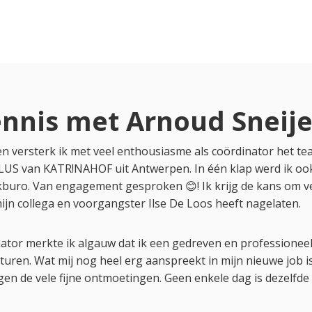
nnis met Arnoud Sneije
n versterk ik met veel enthousiasme als coördinator het te
US van KATR!NAHOF uit Antwerpen. In één klap werd ik ook l
buro. Van engagement gesproken 😊! Ik krijg de kans om 
ijn collega en voorgangster Ilse De Loos heeft nagelaten.
inator merkte ik algauw dat ik een gedreven en professionee
ren. Wat mij nog heel erg aanspreekt in mijn nieuwe job is
ngen de vele fijne ontmoetingen. Geen enkele dag is dezelfde 