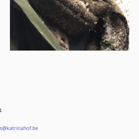
4
rs@katrinahof.be