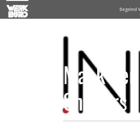
Begeleid 
Maak ken
Sneijers