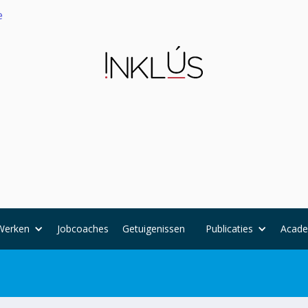
e
Werken
Jobcoaches
Getuigenissen
Publicaties
Acad