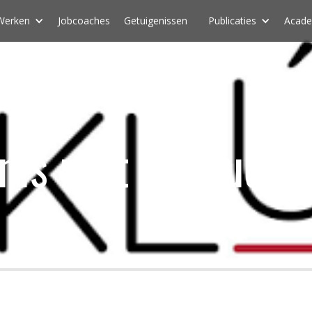
Werken
Jobcoaches
Getuigenissen
Publicaties
Acad
nis met Arnoud