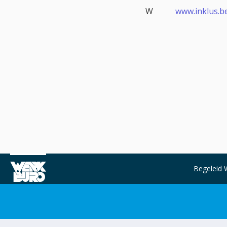
W
www.inklus.b
Begeleid 