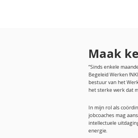
Maak ke
“Sinds enkele maande
Begeleid Werken !NKL
bestuur van het Werk
het sterke werk dat m
In mijn rol als coörd
jobcoaches mag aanstu
intellectuele uitdagi
energie.