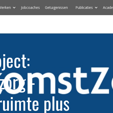
Werken
Jobcoaches
Getuigenissen
Publicaties
Acad
ject:
zorg -
ruimte plus