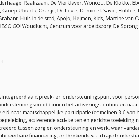
erhaage, Raakzaam, De Vierklaver, Wonozo, De Klokke, Ebe
, Groep Ubuntu, Oranje, De Lovie, Dominiek Savio, Hubbie, 
Brabant, Huis in de stad, Apojo, Hejmen, Kids, Martine van
 IBSO GO! Woudlucht, Centrum voor arbeidszorg De Sprong 
el
geïntegreerd aanspreek- en ondersteuningspunt voor pers
 ondersteuningsnood binnen het activeringscontinuüm naa
id naar maatschappelijke participatie (domeinen 3-6 van he
tbegeleiding, activerende activiteiten en gerichte toeleiding
ecreëerd tussen zorg en ondersteuning en werk, waar vanda
mbineerbare financiering, ontbrekende voortrajectonderste