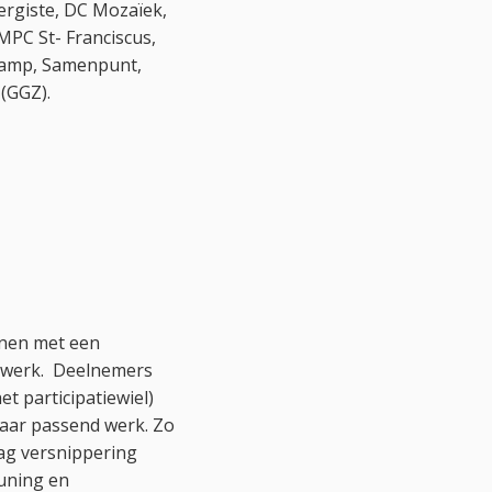
rgiste, DC Mozaïek,
MPC St- Franciscus,
 Camp, Samenpunt,
(GGZ).
onen met een
r werk. Deelnemers
t participatiewiel)
 naar passend werk. Zo
ag versnippering
uning en