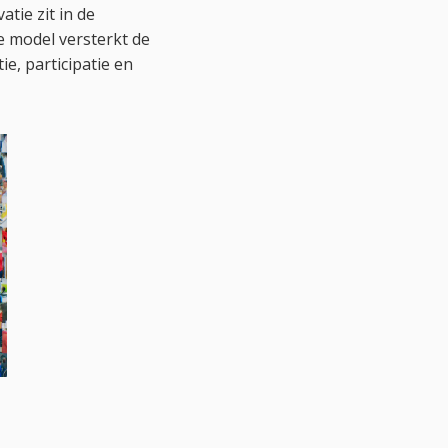
tie zit in de
e model versterkt de
e, participatie en