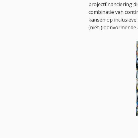
projectfinanciering d
combinatie van contin
kansen op inclusieve 
(niet-)loonvormende a