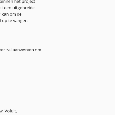
binnen het project
et een uitgebreide
g kan om de
l op te vangen.
ker zal aanwerven om
, Voluit,