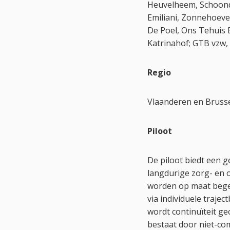
Heuvelheem, Schoond
Emiliani, Zonnehoeve
De Poel, Ons Tehuis 
Katrinahof; GTB vzw,
Regio
Vlaanderen en Bruss
Piloot
De piloot biedt een 
langdurige zorg- en
worden op maat begele
via individuele trajec
wordt continuïteit g
bestaat door niet-co