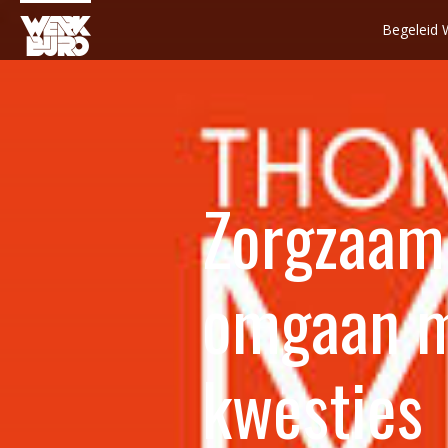
Begeleid 
Zorgzaam 
omgaan m
kwesties