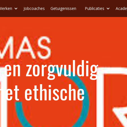
Werken
Jobcoaches
Getuigenissen
Publicaties
Acad
en zorgvuldig
et ethische